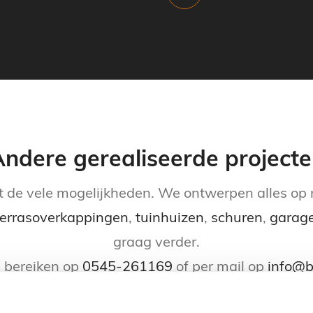
ndere gerealiseerde project
uit de vele mogelijkheden. We ontwerpen alles o
terrasoverkappingen
,
tuinhuizen
,
schuren
,
garag
graag verder.
e bereiken op
0545-261169
of per mail op
info@b
STOERE HOUTEN
TUINHUIS MET VER