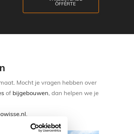
OFFERTE
en
p maat. Mocht je vragen hebben over
es
of
bijgebouwen
, dan helpen we je
owisse.nl
.
ANDA