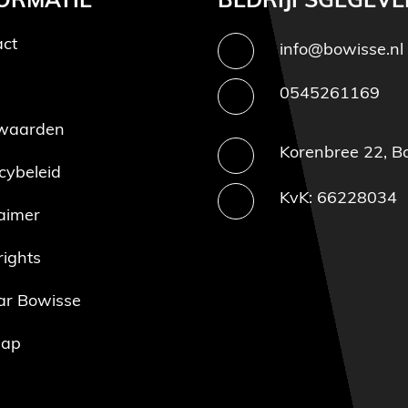
ORMATIE
BEDRIJFSGEGEVE
act
info@bowisse.nl
0545261169
waarden
Korenbree 22, Bo
cybeleid
KvK: 66228034
aimer
ights
ar Bowisse
map