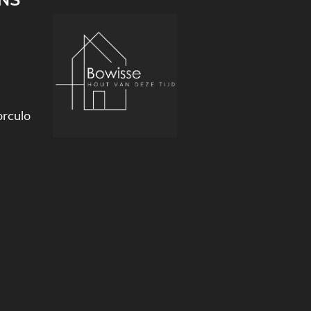
NS
rculo