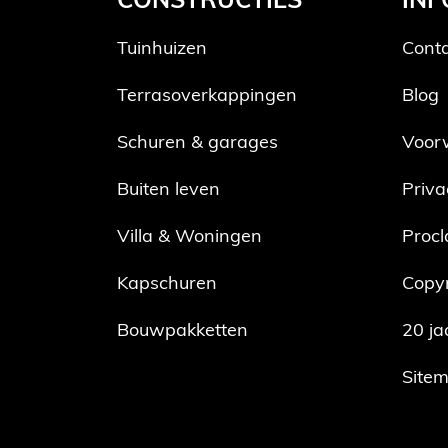
CONSTRUCTIES
INF
Tuinhuizen
Cont
Terrasoverkappingen
Blog
Schuren & garages
Voor
Buiten leven
Priva
Villa & Woningen
Procl
Kapschuren
Copyr
Bouwpakketten
20 ja
Site