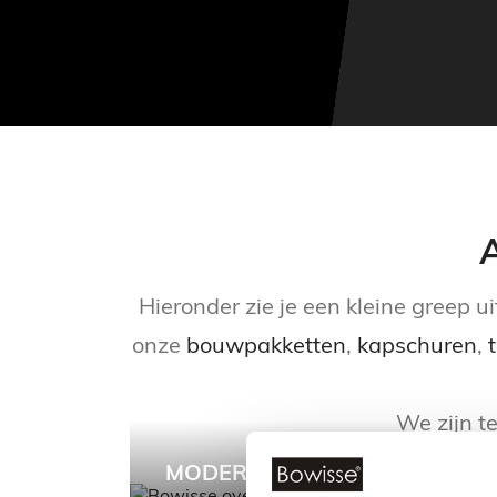
A
Hieronder zie je een kleine greep 
onze
bouwpakketten
,
kapschuren
,
We zijn t
MODERN TUINHUIS