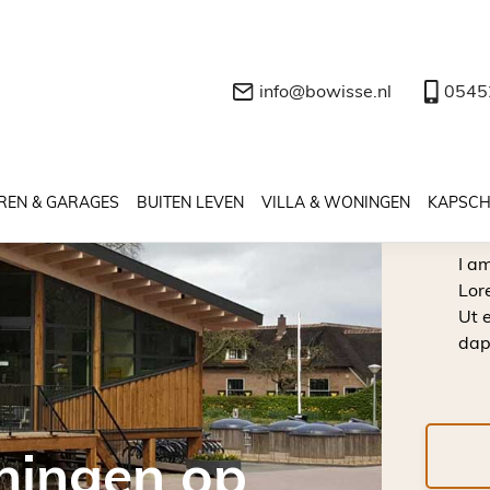
info@bowisse.nl
0545
R
b
REN & GARAGES
BUITEN LEVEN
VILLA & WONINGEN
KAPSC
I am
Lor
Ut e
dap
ningen op