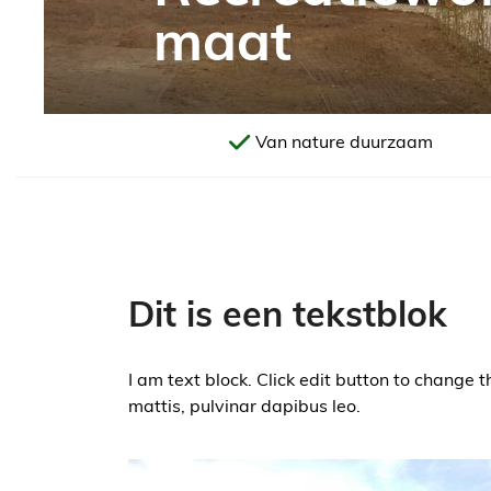
maat
atie
Van nature duurzaam
Dit is een tekstblok
I am text block. Click edit button to change t
mattis, pulvinar dapibus leo.