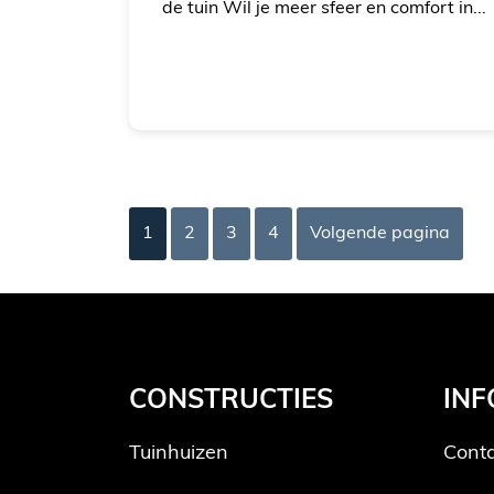
de tuin Wil je meer sfeer en comfort in...
1
2
3
4
Volgende pagina
CONSTRUCTIES
INF
Tuinhuizen
Cont