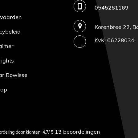
0545261169
waarden
Korenbree 22, Bo
cybeleid
KvK: 66228034
aimer
ights
ar Bowisse
map
13 beoordelingen
rdeling door klanten: 4,7/ 5