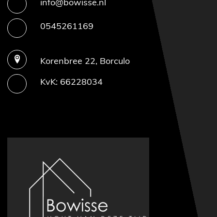
info@bowisse.nl
0545261169
Korenbree 22, Borculo
KvK: 66228034