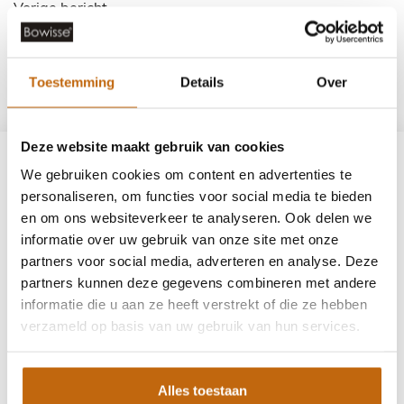
Bericht
Vorige bericht
navigatie
Volgende bericht
Toestemming
Details
Over
Deze website maakt gebruik van cookies
HOE KUNNEN WIJ
We gebruiken cookies om content en advertenties te
HELPEN?
personaliseren, om functies voor social media te bieden
en om ons websiteverkeer te analyseren. Ook delen we
Heb je een vraag, wil je een afspraak maken of een
informatie over uw gebruik van onze site met onze
partners voor social media, adverteren en analyse. Deze
offerte ontvangen?
partners kunnen deze gegevens combineren met andere
Vul dan het onderstaande formulier in en wij helpen
informatie die u aan ze heeft verstrekt of die ze hebben
verzameld op basis van uw gebruik van hun services.
je graag verder.
Alles toestaan